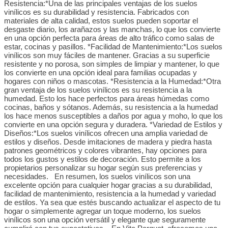
Resistencia:*Una de las principales ventajas de los suelos
vinílicos es su durabilidad y resistencia. Fabricados con
materiales de alta calidad, estos suelos pueden soportar el
desgaste diario, los arañazos y las manchas, lo que los convierte
en una opción perfecta para áreas de alto tráfico como salas de
estar, cocinas y pasillos. *Facilidad de Mantenimiento:*Los suelos
vinílicos son muy fáciles de mantener. Gracias a su superficie
resistente y no porosa, son simples de limpiar y mantener, lo que
los convierte en una opción ideal para familias ocupadas y
hogares con niños o mascotas. *Resistencia a la Humedad:*Otra
gran ventaja de los suelos vinílicos es su resistencia a la
humedad. Esto los hace perfectos para áreas húmedas como
cocinas, baños y sótanos. Además, su resistencia a la humedad
los hace menos susceptibles a daños por agua y moho, lo que los
convierte en una opción segura y duradera. *Variedad de Estilos y
Diseños:*Los suelos vinílicos ofrecen una amplia variedad de
estilos y diseños. Desde imitaciones de madera y piedra hasta
patrones geométricos y colores vibrantes, hay opciones para
todos los gustos y estilos de decoración. Esto permite a los
propietarios personalizar su hogar según sus preferencias y
necesidades. En resumen, los suelos vinílicos son una
excelente opción para cualquier hogar gracias a su durabilidad,
facilidad de mantenimiento, resistencia a la humedad y variedad
de estilos. Ya sea que estés buscando actualizar el aspecto de tu
hogar o simplemente agregar un toque moderno, los suelos
vinílicos son una opción versátil y elegante que seguramente