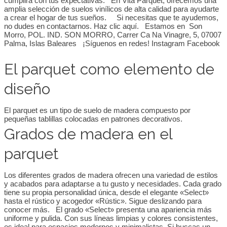
cumplirá con tus expectativas. En Vita Parquet, ofrecemos una
amplia selección de suelos vinílicos de alta calidad para ayudarte
a crear el hogar de tus sueños. Si necesitas que te ayudemos,
no dudes en contactarnos. Haz clic aquí. Estamos en Son
Morro, POL. IND. SON MORRO, Carrer Ca Na Vinagre, 5, 07007
Palma, Islas Baleares ¡Síguenos en redes! Instagram Facebook
El parquet como elemento de
diseño
El parquet es un tipo de suelo de madera compuesto por
pequeñas tablillas colocadas en patrones decorativos.
Grados de madera en el
parquet
Los diferentes grados de madera ofrecen una variedad de estilos
y acabados para adaptarse a tu gusto y necesidades. Cada grado
tiene su propia personalidad única, desde el elegante «Select»
hasta el rústico y acogedor «Rústic». Sigue deslizando para
conocer más. El grado «Select» presenta una apariencia más
uniforme y pulida. Con sus líneas limpias y colores consistentes,
es ideal para espacios modernos y minimalistas. Si buscas un